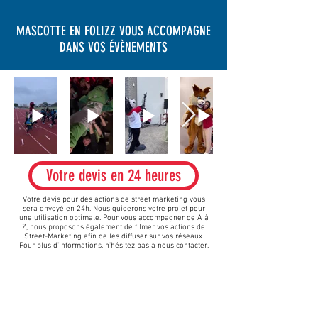
MASCOTTE EN FOLIZZ VOUS ACCOMPAGNE
DANS VOS ÉVÈNEMENTS
Votre devis en 24 heures
Votre devis pour des actions de street marketing vous
sera envoyé en 24h.
Nous guiderons votre projet pour
une utilisation optimale. Pour vous accompagner de A à
Z, nous proposons également de filmer vos actions de
Street-Marketing afin de les diffuser sur vos réseaux.
Pour plus d'informations, n'hésitez pas à nous contacter.