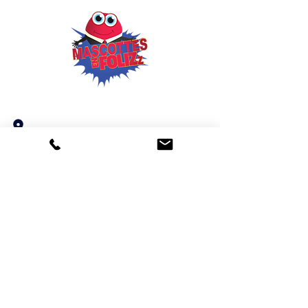
Mascottes en FoliZz
25
Rue Aristide Briand,
69800 SAINT PRIEST
06 26 63 58 46
mascottes.en.folizz@gmail.com
LUN-VEN : 9H-17H
Informations
FAQ
Qui sommes nous ?