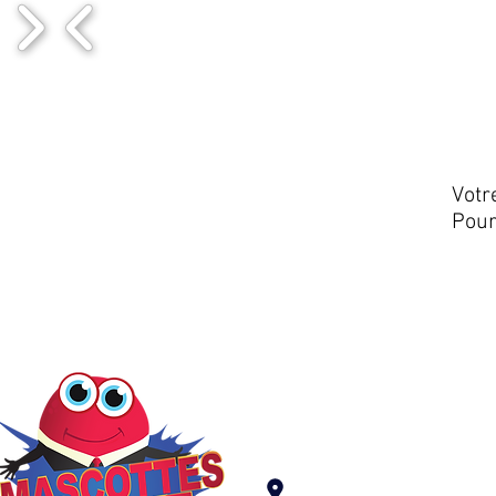
Votr
Pour
Mascottes en FoliZz
25
Rue Aristide Bria