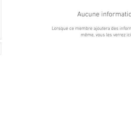
Aucune informati
Lorsque ce membre ajoutera des inform
même, vous les verrez ici
Informations
nd,
FAQ
Qui sommes nous ?
T
Blog
Portfolio