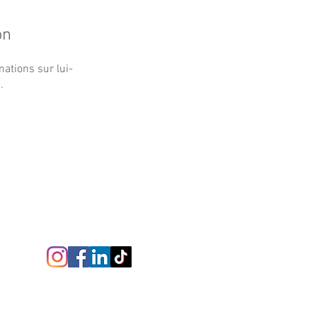
on
ations sur lui-
.
Nos réseaux sociaux