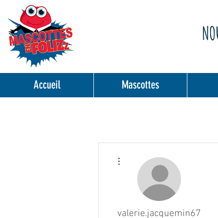
NOU
Accueil
Mascottes
Plus d'actions
valerie.jacquemin67