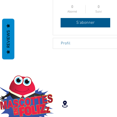
0
0
Abonné
Suivi
S'abonner
REVIEWS
Profil
Mascottes en FoliZz
25
Rue Aristide Bria
69800 SAINT PRIES